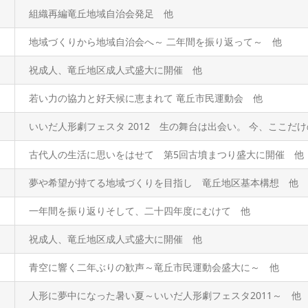
組織再編竜丘地域自治会発足 他
地域づくりから地域自治会へ～ 二年間を振り返って～ 他
祝成人、竜丘地区成人式盛大に開催 他
若い力の協力と好天候に恵まれて 竜丘市民運動会 他
いいだ人形劇フェスタ 2012 生の舞台は出会い。 今、ここだ
古代人の生活に思いをはせて 第5回古墳まつり盛大に開催 他
夢や希望が持てる地域づくりを目指し 竜丘地区基本構想 他
一年間を振り返りそして、二十四年度にむけて 他
祝成人、竜丘地区成人式盛大に開催 他
青空に響く二年ぶりの歓声～竜丘市民運動会盛大に～ 他
人形に夢中になった暑い夏～いいだ人形劇フェスタ2011～ 他