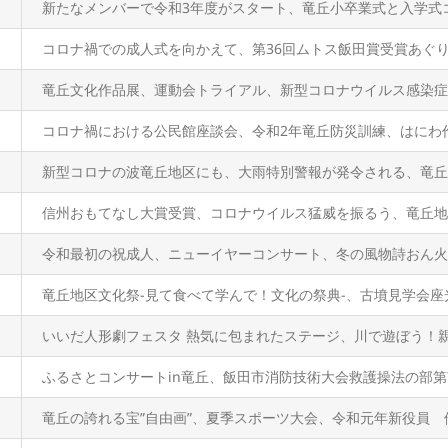
新たなメンバーで令和3年度がスタート、竜丘小卒業式と入学
コロナ禍での成人式を向かえて、第36回ムトス飯田賞受賞あ
竜丘文化作品展、運動会トライアル、新型コロナウイルス感染
コロナ禍における公民館座談会、令和2年竜丘防災訓練、はに
新型コロナの波竜丘地区にも、大雨特別警報が発令される、竜丘
信州おもてなし大賞受賞、コロナウイルス猛威を振るう、竜丘地
令和最初の祝成人、ニューイヤーコンサート、冬の風物詩おん火
竜丘地区文化祭-見て食べて学んで！文化の祭典-、古墳見学会
いいだ人形劇フェスタ 熱気に包まれたステージ、川で遊ぼう！
ふるさとコンサートin竜丘、飯田市消防技術大会救護操法の部第
竜丘の誇れる宝”自由画”、夏季スポーツ大会、令和元年新役員 