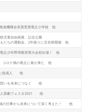
化推進機構会長賞受賞竜丘小学校 他
全校児童自由画展、記念公園
もたちの運動会、2年振りに文化祭開催 他
竜丘少年野球教室県大会初出場！ 他
業、コロナ禍の竜丘に春が来た 他
った祝成人 他
の想いを未来につなぐ 他
人形劇フェスタ2021 他
地域の仕事から未来について深く考えた！ 他