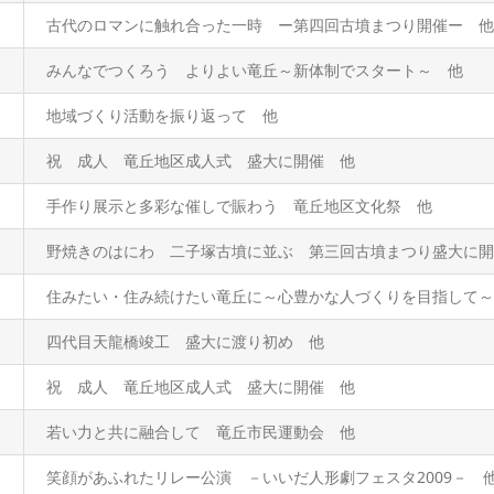
古代のロマンに触れ合った一時 ー第四回古墳まつり開催ー 他
みんなでつくろう よりよい竜丘～新体制でスタート～ 他
地域づくり活動を振り返って 他
祝 成人 竜丘地区成人式 盛大に開催 他
手作り展示と多彩な催しで賑わう 竜丘地区文化祭 他
野焼きのはにわ 二子塚古墳に並ぶ 第三回古墳まつり盛大に開
住みたい・住み続けたい竜丘に～心豊かな人づくりを目指して～
四代目天龍橋竣工 盛大に渡り初め 他
祝 成人 竜丘地区成人式 盛大に開催 他
若い力と共に融合して 竜丘市民運動会 他
笑顔があふれたリレー公演 －いいだ人形劇フェスタ2009－ 