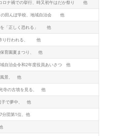
式コロナ禍での挙行、時又初午はだか祭り 他
ぐりの田んぼ学校、地域自治会 他
症を「正しく恐れる」 他
わ作り行われる、 他
保育園夏まつり、 他
域自治会令和2年度役員あいさつ 他
風景、 他
座光寺の古墳を見る、 他
親子で夢中、 他
7分団第1位、他
他