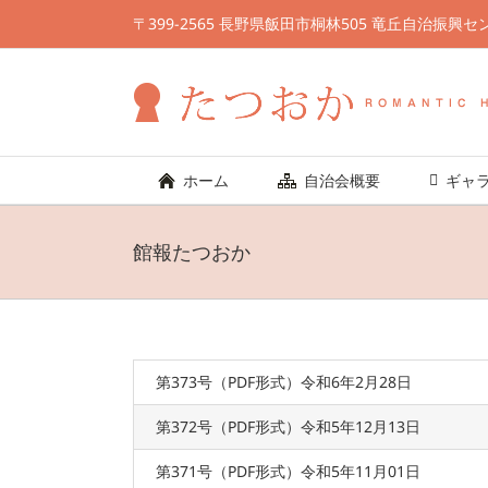
Skip
〒399-2565 長野県飯田市桐林505 竜丘自治振興センター TE
to
content
ホーム
自治会概要
ギャ
館報たつおか
第373号（PDF形式）令和6年2月28日
第372号（PDF形式）令和5年12月13日
第371号（PDF形式）令和5年11月01日