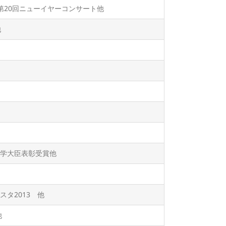
第20回ニューイヤーコンサート他
他
学大臣表彰受賞他
タ2013 他
他