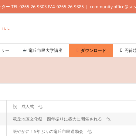
L 0265-26-9303 FAX 0265-26-9385
|
community.office@tat
ラリー
竜丘市民大学講座
ダウンロード
円筒
祝 成人式 他
竜丘地区文化祭 四年振りに盛大に開催される 他
賑やかに！5年ぶりの竜丘市民運動会 他