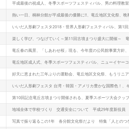
平成最後の祝成人、冬季スポーツフェスティバル、男の料理教室
熱い一日、桐林分館が平成最後の優勝に!!、竜丘地区文化祭、晩
いいだ人形劇フェスタ2018・世界人形劇フェスティバル、第1回
楽しく学び、つなげていく～第11回古墳まつり盛大に開催～ 
竜丘春の風景、「しあわせ桜」現る、今年度の公民館事業方針、
竜丘地区成人式、冬季スポーツフェスティバル、ニューイヤーコ
好天に恵まれた三年ぶりの運動会、竜丘地区文化祭、もうリニア
いいだ人形劇フェスタ 台湾・韓国・アメリカ豊かな国際色！、
第10回記念竜丘古墳まつり開催される、夏季スポーツ大会クッ
地域全体で学校づくり 交通安全について 平成29年度新役員
写真で振り返るこの1年 各分館文化祭だより 特集「人とのつ