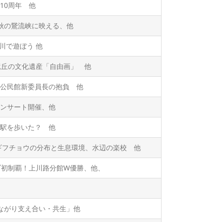
10周年 他
秋の鵞流峡に映える、他
川で遊ぼう 他
竜丘の文化遺産「自由画」 他
公民館新委員長の抱負 他
ンサート開催、他
駅を歩いた？ 他
ギフチョウの分布と生息環境、水辺の楽校 他
ブ初制覇！上川路分館W優勝、他、
ながり支え合い・共生」他