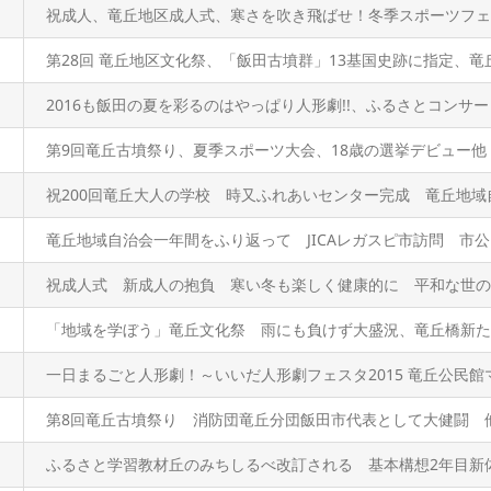
祝成人、竜丘地区成人式、寒さを吹き飛ばせ！冬季スポーツフェ
第28回 竜丘地区文化祭、「飯田古墳群」13基国史跡に指定、
2016も飯田の夏を彩るのはやっぱり人形劇!!、ふるさとコンサ
第9回竜丘古墳祭り、夏季スポーツ大会、18歳の選挙デビュー他
祝200回竜丘大人の学校 時又ふれあいセンター完成 竜丘地域
竜丘地域自治会一年間をふり返って JICAレガスピ市訪問 市
祝成人式 新成人の抱負 寒い冬も楽しく健康的に 平和な世の
「地域を学ぼう」竜丘文化祭 雨にも負けず大盛況、竜丘橋新た
一日まるごと人形劇！～いいだ人形劇フェスタ2015 竜丘公民
第8回竜丘古墳祭り 消防団竜丘分団飯田市代表として大健闘 
ふるさと学習教材丘のみちしるべ改訂される 基本構想2年目新