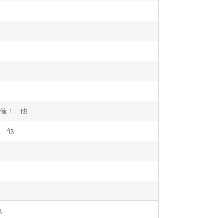
催！ 他
 他
他