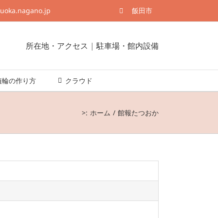
suoka.nagano.jp
飯田市
所在地・アクセス
|
駐車場・館内設備
埴輪の作り方
クラウド
>:
ホーム
館報たつおか