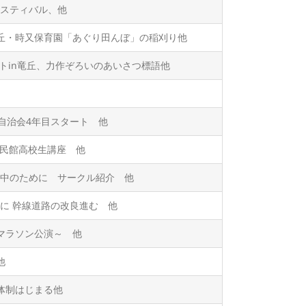
スティバル、他
竜丘・時又保育園「あぐり田んぼ」の稲刈り他
ートin竜丘、力作ぞろいのあいさつ標語他
自治会4年目スタート 他
公民館高校生講座 他
中のために サークル紹介 他
に 幹線道路の改良進む 他
館マラソン公演～ 他
他
体制はじまる他