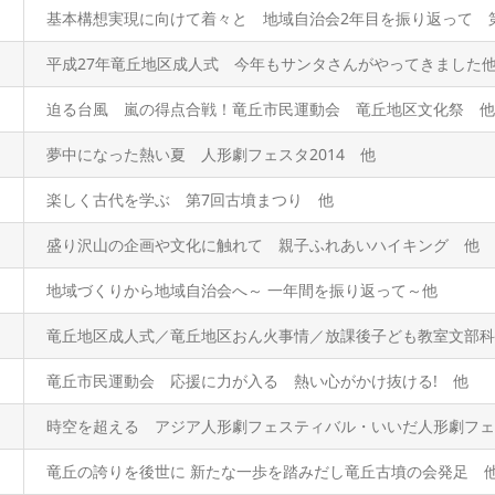
基本構想実現に向けて着々と 地域自治会2年目を振り返って 
平成27年竜丘地区成人式 今年もサンタさんがやってきました
迫る台風 嵐の得点合戦！竜丘市民運動会 竜丘地区文化祭 他
夢中になった熱い夏 人形劇フェスタ2014 他
楽しく古代を学ぶ 第7回古墳まつり 他
盛り沢山の企画や文化に触れて 親子ふれあいハイキング 他
地域づくりから地域自治会へ～ 一年間を振り返って～他
竜丘地区成人式／竜丘地区おん火事情／放課後子ども教室文部科
竜丘市民運動会 応援に力が入る 熱い心がかけ抜ける! 他
時空を超える アジア人形劇フェスティバル・いいだ人形劇フェス
竜丘の誇りを後世に 新たな一歩を踏みだし竜丘古墳の会発足 