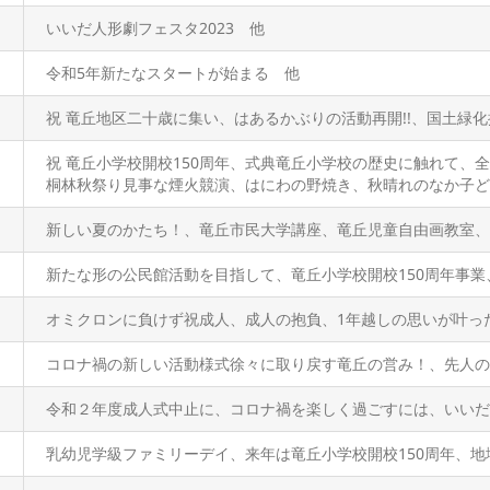
いいだ人形劇フェスタ2023 他
令和5年新たなスタートが始まる 他
祝 竜丘地区二十歳に集い、はあるかぶりの活動再開!!、国土緑
祝 竜丘小学校開校150周年、式典竜丘小学校の歴史に触れて、
桐林秋祭り見事な煙火競演、はにわの野焼き、秋晴れのなか子ど
新しい夏のかたち！、竜丘市民大学講座、竜丘児童自由画教室、
新たな形の公民館活動を目指して、竜丘小学校開校150周年事
オミクロンに負けず祝成人、成人の抱負、1年越しの思いが叶
コロナ禍の新しい活動様式徐々に取り戻す竜丘の営み！、先人
令和２年度成人式中止に、コロナ禍を楽しく過ごすには、いいだ
乳幼児学級ファミリーデイ、来年は竜丘小学校開校150周年、