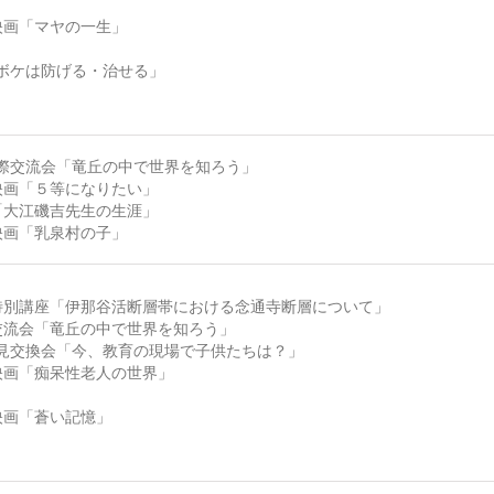
1映画「マヤの一生」
「ボケは防げる・治せる」
国際交流会「竜丘の中で世界を知ろう」
4映画「５等になりたい」
6「大江磯吉先生の生涯」
1映画「乳泉村の子」
7特別講座「伊那谷活断層帯における念通寺断層について」
1交流会「竜丘の中で世界を知ろう」
意見交換会「今、教育の現場で子供たちは？」
5映画「痴呆性老人の世界」
2映画「蒼い記憶」