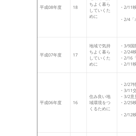
ちよく暮ら
平成08年度
18
・2/1
していくた
めに
・2/4
地域で気持
・3/9
ちよく暮ら
・2/2
平成07年度
17
していくた
・2/1
めに
・2/1
・2/2
・3/1
住み良い地
・3/2
平成06年度
16
域環境をつ
・2/2
くるために
・2/1