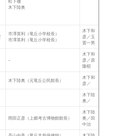
松下徹
木下陸奥
木下和
市澤英利（竜丘小学校長）
資
彦／玉
市澤英利（竜丘小学校長）
置一男
木下和
–
彦／原
隆昭
木下和
木下陸奥（元竜丘公民館長）
彦／
木下陸
奥／
木下陸
岡田正彦（上郷考古博物館館長）
奥／田
中治
高山由美（竜丘支所保健師）
木下陸