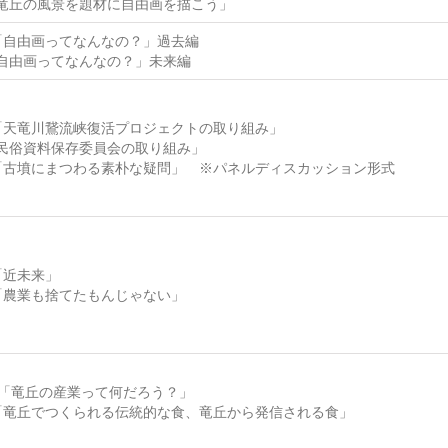
「竜丘の風景を題材に自由画を描こう」
6「自由画ってなんなの？」過去編
「自由画ってなんなの？」未来編
3「天竜川鵞流峡復活プロジェクトの取り組み」
「民俗資料保存委員会の取り組み」
6「古墳にまつわる素朴な疑問」 ※パネルディスカッション形式
5「近未来」
4「農業も捨てたもんじゃない」
30「竜丘の産業って何だろう？」
7「竜丘でつくられる伝統的な食、竜丘から発信される食」