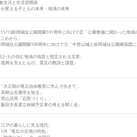
20食生活と生活習慣病
9食が変える子ともの未来・地域の未来
12-11/13鈴岡城址公園開園101周年に向けて②「公園整備に関わった地域
、これから」
5鈴岡城址公園開園100周年に向けて①「中世山城と鈴岡城址公園縄張図に
」
「私たちの住む地域の地質と想定される災害」
1「復興を支えたもの、震災の教訓と課題」
10「大正期の竜丘自由教育に学んで生きて」
3「高林山念通寺を知る」
6「里山活用『石窯づくり』」
4「飯田市長選立候補予定者の考えを聞く会」
1「江戸の暮らしに見る現代」
8-11/9「竜丘の古墳の特色」