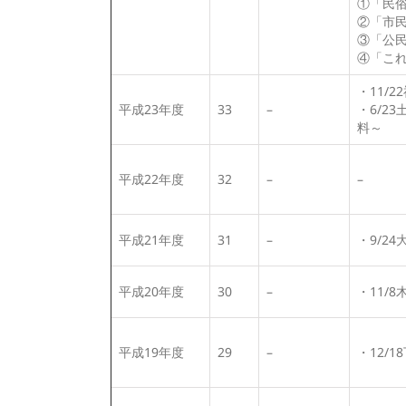
①「民
②「市
③「公
④「こ
・11/
平成23年度
33
–
・6/2
料～
平成22年度
32
–
–
平成21年度
31
–
・9/2
平成20年度
30
–
・11/
平成19年度
29
–
・12/