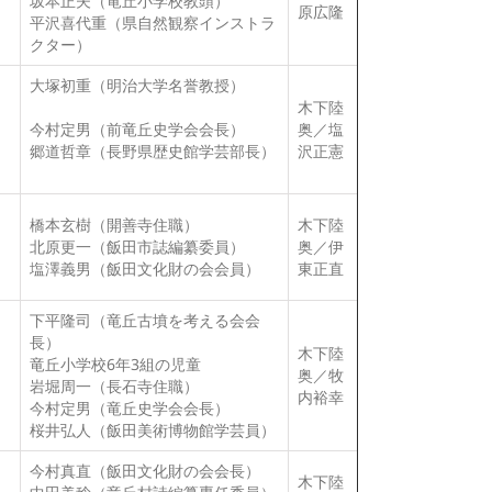
坂本正夫（竜丘小学校教頭）
原広隆
平沢喜代重（県自然観察インストラ
クター）
大塚初重（明治大学名誉教授）
木下陸
今村定男（前竜丘史学会会長）
奥／塩
郷道哲章（長野県歴史館学芸部長）
沢正憲
橋本玄樹（開善寺住職）
木下陸
北原更一（飯田市誌編纂委員）
奥／伊
塩澤義男（飯田文化財の会会員）
東正直
下平隆司（竜丘古墳を考える会会
長）
木下陸
竜丘小学校6年3組の児童
奥／牧
岩堀周一（長石寺住職）
内裕幸
今村定男（竜丘史学会会長）
桜井弘人（飯田美術博物館学芸員）
今村真直（飯田文化財の会会長）
木下陸