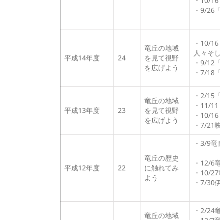
・10/
・9/2
・10/
竜丘の地域
人々そ
平成14年度
24
を見て視野
・9/1
を広げよう
・7/1
・2/1
竜丘の地域
・11/
平成13年度
23
を見て視野
・10/
を広げよう
・7/2
・3/9
竜丘の歴史
・12/
平成12年度
22
に触れてみ
・10/
よう
・7/3
・2/2
竜丘の地域