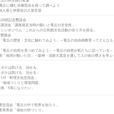
7竜丘の井水路の変遷
17竜丘に棲む水棲昆虫を採って調べよう
桐林人形と伊那谷の人形芝居
0第20回記念懇談会
 講演会「講座発足当時の願いと竜丘の文化性」
 シンポジウム「これからの公民館文化活動の在り方を探る」
 懇親会
25「竜丘の歴史・文化に触れてみよう」～竜丘の自由画教育ってどんなも
20「竜丘の自然を見つめてみよう」～竜丘の自然が私たちに語っている～
映画「地球が動いた日」～阪神・淡路大震災を通して人の命の尊さを学ぶ
3「ボケは防げる、治せる」
8「ボケは防げる、治せる」
-11/9「料理文化交流会」
17「地域づくりと環境問題」
0映画「5等になりたい」
国際交流会「竜丘の中で世界を知ろう」
調査発表会「福祉の街づくり」