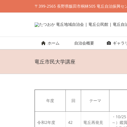
Skip
〒399-2565 長野県飯田市桐林505 竜丘自治振興センター TE
to
content
ホーム
自治会概要
ギャラ
竜丘市民大学講座
年度
回
テーマ
・10/
令和2年度
42
竜丘再発見
～）鑑