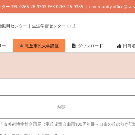
L 0265-26-9303 FAX 0265-26-9385
|
community.office@tat
リー
竜丘市民大学講座
ダウンロード
円筒
内容
25「市美術博物館企画展（竜丘児童自由画100周年展～自由の丘の熱き記
賞」