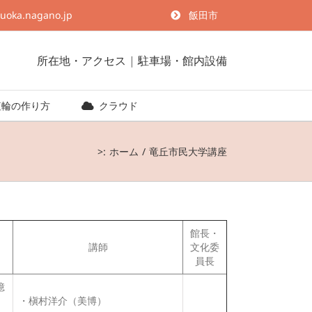
suoka.nagano.jp
飯田市
所在地・アクセス
|
駐車場・館内設備
埴輪の作り方
クラウド
>:
ホーム
竜丘市民大学講座
館長・
講師
文化委
員長
憶
・槇村洋介（美博）