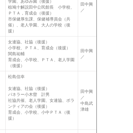
学園、あゆみ園（後援）
田中興
椋鳩十解説田中公民館長 小学校、
／
ＰＴＡ，育成会（後援）
市保健厚生課、保健補導員会（共
催）、老人学園、大人の学校（後
援）
女連協、社協（後援）
小学校、ＰＴＡ、育成会（後援）
田中興
関島祐輔
／
育成会、小学校、ＰＴＡ、老人学園
（後援）
松島信幸
女連協、社協（後援）
田中興
パネラー小木曽 計男
／
社協共催、老人学園、女連協、ボラ
中島武
ンティアの会（後援）
津雄
育成会、小学校、小中ＰＴＡ（後
援）