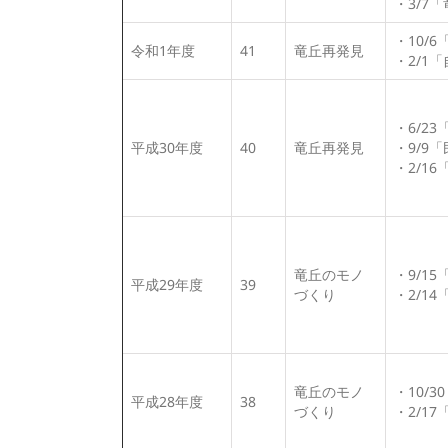
・3/7
・10/
令和1年度
41
竜丘再発見
・2/1
・6/2
平成30年度
40
竜丘再発見
・9/9
・2/1
竜丘のモノ
・9/1
平成29年度
39
づくり
・2/1
竜丘のモノ
・10/
平成28年度
38
づくり
・2/1