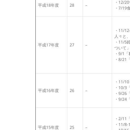
・12/
平成18年度
28
–
・7/1
・11/
人々と
・11/
平成17年度
27
–
ついて
・9/1
・8/2
・11/
・10/
平成16年度
26
–
・9/2
・9/2
・2/1
・11/
平成15年度
25
–