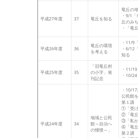
竜丘の
・9/
平成27年度
37
竜丘を知る
丘のみ
・「竜
・11/
竜丘の環境
平成26年度
36
・6/1
を考える
知る
「旧竜丘村
・11/
平成25年度
35
の小字」発
・10/
刊記念
・10/
公民館
第１講
①「受
②「竜
地域と公民
③「私
平成24年度
34
館～自治へ
④「竜
の憧憬～」
第２講