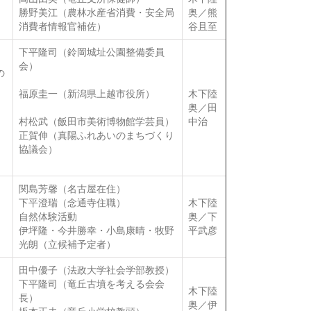
勝野美江（農林水産省消費・安全局
奥／熊
消費者情報官補佐）
谷且至
下平隆司（鈴岡城址公園整備委員
会）
の
福原圭一（新潟県上越市役所）
木下陸
奥／田
村松武（飯田市美術博物館学芸員）
中治
正賀伸（真陽ふれあいのまちづくり
協議会）
関島芳馨（名古屋在住）
下平澄瑞（念通寺住職）
木下陸
自然体験活動
奥／下
伊坪隆・今井勝幸・小島康晴・牧野
平武彦
光朗（立候補予定者）
田中優子（法政大学社会学部教授）
下平隆司（竜丘古墳を考える会会
木下陸
長）
奥／伊