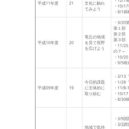
・12/
平成11年度
21
文化に触れ
・10/
てみよう
・8/1
・3/2
第１部
第２部
竜丘の地域
第３部
平成10年度
20
を見て視野
・11/
を広げよう
の？～
・10/
・9/5
・3/1
今日的課題
・1/2
平成09年度
19
に主体的に
・11/8
取り組む
・10/
・8/3
・3/9
・3/2
地域で気持