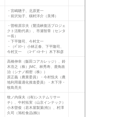
・宮嶋聰子、北原更一
・前沢知子、槇村洋介（美博）
・曽根原宗夫（鵞流峡復活プロジェ
クト活動代表）、市瀬智章（センタ
ー長）
・下平隆司、今村文一
・（ﾊﾟﾈﾗｰ）小林正春、下平隆司、
今村文一 （ｺｰﾃﾞｨﾈｰﾀｰ）木下和彦
高橋伸幸（飯田コアカレッジ）、鈴
木浩之（株）JMC、林秀寿、鹿角政
治（シナノ精密（株））
原正義（農業委員）・今村悦夫（農
地利用最適化推進委員）・木下淳・
牧島亮夫
牧ノ内保夫（(有)システムリサー
チ）、中村拓実（山京インテック）
小木曽俊（若木屋製菓(有)）、村澤
久司（旭松食品(株)）