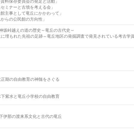
俗資料保存委員会の発足と活動」
民セミナーと古墳を考える会」
民館主事として竜丘にかかわって」
れからの公民館の方向性」
22神坂峠越えの道の歴史～竜丘の古代史～
3土に埋もれた先祖の足跡～竜丘地区の発掘調査で発見されている考古学
4大正期の自由教育の神髄をさぐる
8木下紫水と竜丘小学校の自由教育
18下伊那の渡来系文化と古代の竜丘