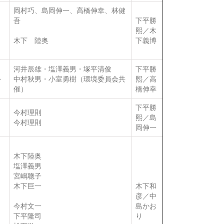
岡村巧、島岡伸一、高橋伸幸、林健
吾
下平勝
る
熙／木
木下 陸奥
下義博
河井辰雄・塩澤義男・塚平清俊
下平勝
を
中村秋男・小室勇樹（環境委員会共
熙／高
催）
橋伸幸
下平勝
今村理則
熙／島
今村理則
岡伸一
木下陸奥
塩澤義男
宮嶋聰子
木下巨一
木下和
彦／中
今村文一
島かお
下平隆司
り