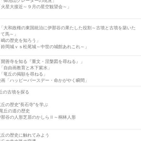
16「御池山クレーターの現況」
6「火星大接近～９月の星空観望会～」
16「大和政権の東国統治に伊那谷の果たした役割～古墳と古墳を築いた
して馬～」
2「嶋の歴史を知ろう」
8「鈴岡城ｖｓ松尾城～中世の城館あれこれ～」
5「開善寺を知る『重文・涅槃図を尋ねる』」
11「自由画教育と木下紫水」
16「竜丘の掲額を尋ねる」
1映画「ハッピーバースデー・命かがやく瞬間」
竜丘の古墳を探る
6竜丘の歴史”長石寺”を学ぶ
27竜丘の道の歴史
0伊那谷の人形芝居のかしらⅡ～桐林人形
4竜丘の歴史に触れてみよう