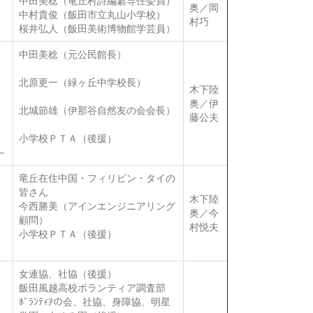
中田美稔（竜丘村詩編纂専任委員）
奥／岡
中村貴俊（飯田市立丸山小学校）
村巧
桜井弘人（飯田美術博物館学芸員）
中田美稔（元公民館長）
北原更一（緑ヶ丘中学校長）
木下陸
奥／伊
北城節雄（伊那谷自然友の会会長）
藤公夫
小学校ＰＴＡ（後援）
～
竜丘在住中国・フィリピン・タイの
皆さん
木下陸
今西勝美（アインエンジニアリング
奥／今
顧問）
村悦夫
小学校ＰＴＡ（後援）
女連協、社協（後援）
飯田風越高校ボランティア調査部
ﾎﾞﾗﾝﾃｨｱの会、社協、身障協、明星