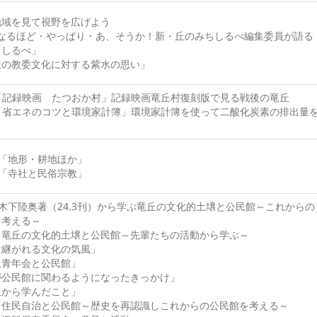
地域を見て視野を広げよう
1「なるほど・やっぱり・あ、そうか！新・丘のみちしるべ編集委員が語
ちしるべ」
丘の教委文化に対する紫水の思い」
9「記録映画 たつおか村」記録映画竜丘村復刻版で見る戦後の竜丘
2「省エネのコツと環境家計簿」環境家計簿を使って二酸化炭素の排出量
19「地形・耕地ほか」
24「寺社と民俗宗教」
17木下陸奥著（24.3刊）から学ぶ竜丘の文化的土壌と公民館～これからの
を考える～
 竜丘の文化的土壌と公民館～先輩たちの活動から学ぶ～
け継がれる文化の気風」
丘青年会と公民館」
が公民館に関わるようになったきっかけ」
丘から学んだこと」
 住民自治と公民館～歴史を再認識しこれからの公民館を考える～