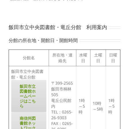
飯田市立中央図書館・竜丘分館 利用案内
分館の所在地・開館日・開館時間
所在地・連
水曜
土曜
日曜
分館名
絡先
日
日
日
飯田市立中央図書
館・竜丘分館
〒399-2565
飯田市立
飯田市桐林
図書館ホ
505
ームペー
竜丘公民館
1時
1時
ジはこち
10時
ら
内
～5
～5
～5時
TEL：0265-
時
時
26-9303
南信州図
書館ネッ
FAX：0265-
トワーク