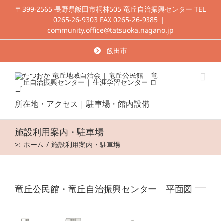
Skip
〒399-2565 長野県飯田市桐林505 竜丘自治振興センター TEL
to
0265-26-9303 FAX 0265-26-9385
|
content
community.office@tatsuoka.nagano.jp
飯田市
所在地・アクセス
|
駐車場・館内設備
施設利用案内・駐車場
>:
ホーム
施設利用案内・駐車場
竜丘公民館・竜丘自治振興センター 平面図