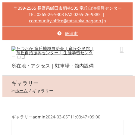
Skip
〒399-2565 長野県飯田市桐林505 竜丘自治振興センター
to
TEL 0265-26-9303 FAX 0265-26-9385
|
content
community.office@tatsuoka.nagano.jp
飯田市
所在地・アクセス
|
駐車場・館内設備
ギャラリー
>:
ホーム
ギャラリー
ギャラリー
admin
2024-03-05T11:03:47+09:00