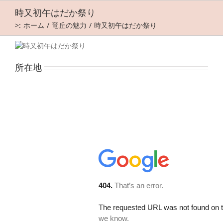
Skip
時又初午はだか祭り
to
content
>:
ホーム
竜丘の魅力
時又初午はだか祭り
所在地